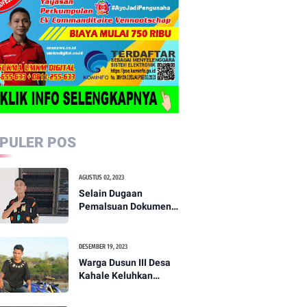
PULER POS
AGUSTUS 02, 2023
Selain Dugaan
Pemalsuan Dokumen,
Dua Oknum Kadus,
Serta Kades di Duga
Palsukan TTD
DESEMBER 19, 2023
Kadusnya?
Warga Dusun III Desa
Kahale Keluhkan
Kinerja Kadus Minta
Kepala Desa Agar