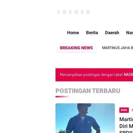
Home
Berita
Daerah
Nas
BREAKING NEWS
EPALA DESA AGAR SEGERA DIGANTIKAN!
MARTINUS JAHA BARA S.AP
Menampilkan postingan dengan label
NASI
POSTINGAN TERBARU
NEWS
Marti
Diri 
SBD!!