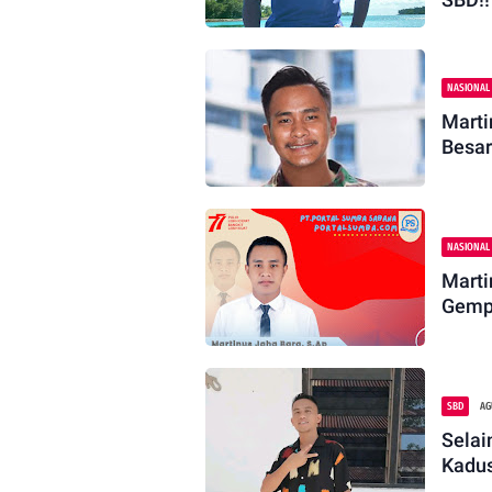
NASIONAL
Marti
Besar
NASIONAL
Marti
Gempu
SBD
AG
Sela
Kadus