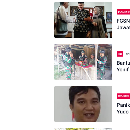
PEMERINT
FGSNI In
Jawat
TNI
APR
Bantu
Yonif
NASIONAL
Panik
Yudo