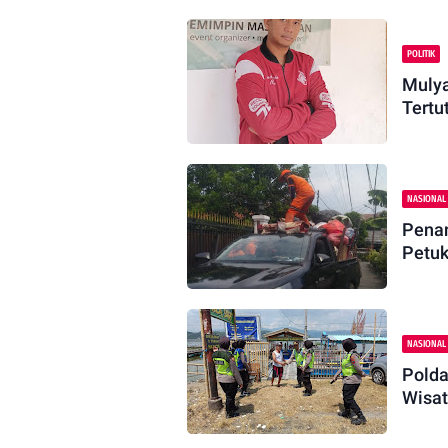
POLITIK
Mulya
Tertu
NASIONAL
Penan
Petuk
NASIONAL
Polda
Wisat