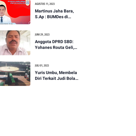
Segera Digantikan!
AGUSTUS 11, 2023
Martinus Jaha Bara,
S.Ap : BUMDes di
Tengah Gempuran
Minimarket
Berjaringan di
JUNI 29, 2023
Indonesia
Anggota DPRD SBD:
Yohanes Routa Geli,
Dukung Langkah
Wartawan Tuntaskan
Persoalan Judi
JULI 01, 2023
Yuris Umbu, Membela
Diri Terkait Judi Bola
Guling Dan Meja
Putar: Ini Yang
terjadi??