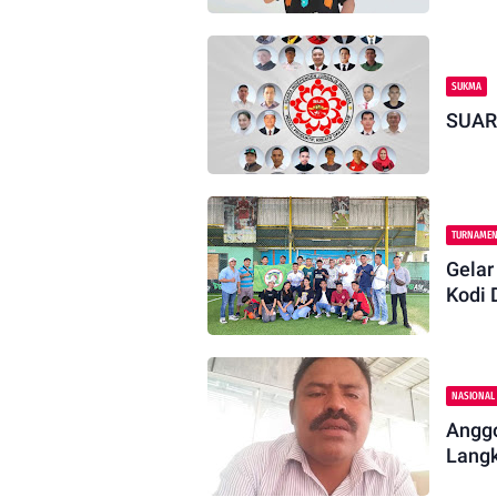
SUKMA
SUAR
TURNAME
Gelar
Kodi 
NASIONAL
Anggo
Langk