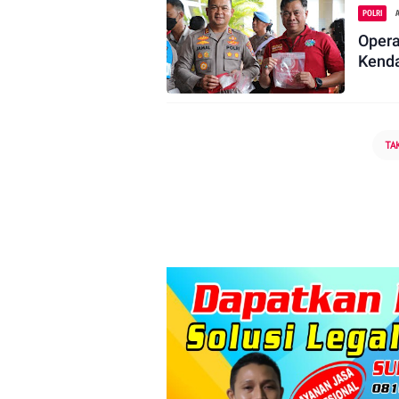
POLRI
A
Opera
Kenda
TA