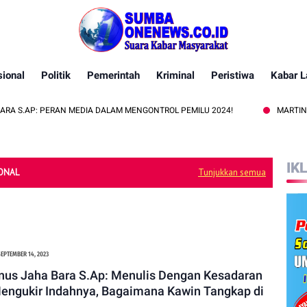
ional
Politik
Pemerintah
Kriminal
Peristiwa
Kabar L
: PERAN MEDIA DALAM MENGONTROL PEMILU 2024!
MARTINUS JAHA B
IK
ONAL
Tunjukkan semua
SEPTEMBER 14, 2023
nus Jaha Bara S.Ap: Menulis Dengan Kesadaran
Mengukir Indahnya, Bagaimana Kawin Tangkap di