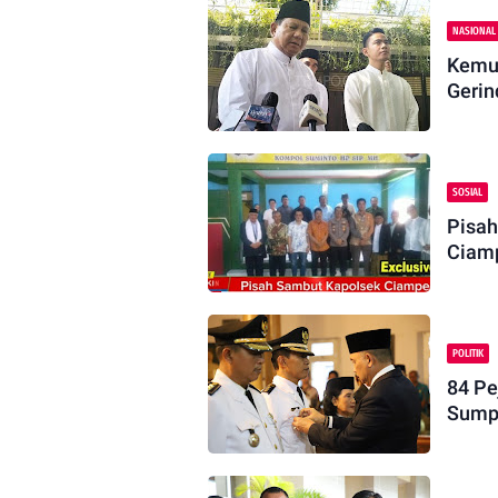
NASIONAL
Kemun
Gerin
SOSIAL
Pisah
Ciamp
POLITIK
84 Pe
Sump