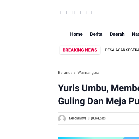
Home
Berita
Daerah
Nas
BREAKING NEWS
ALE KELUHKAN KINERJA KADUS MINTA KEPALA DESA AGAR SEGERA DIGANTIKAN
Beranda
Waimangura
Yuris Umbu, Membel
Guling Dan Meja Put
BALI ONENEWS
JULI 01, 2023