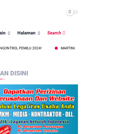
ain
Halaman
Search
MILU 2024!
MARTINUS JAHA BARA S.AP: MENULIS DENGAN KESADAR
LAN DISINI