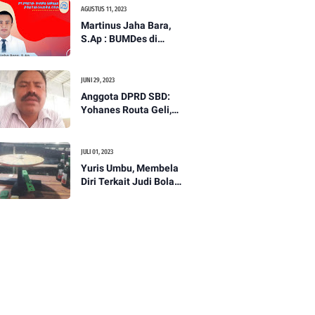
Segera Digantikan!
AGUSTUS 11, 2023
Martinus Jaha Bara,
S.Ap : BUMDes di
Tengah Gempuran
Minimarket
Berjaringan di
JUNI 29, 2023
Indonesia
Anggota DPRD SBD:
Yohanes Routa Geli,
Dukung Langkah
Wartawan Tuntaskan
Persoalan Judi
JULI 01, 2023
Yuris Umbu, Membela
Diri Terkait Judi Bola
Guling Dan Meja
Putar: Ini Yang
terjadi??