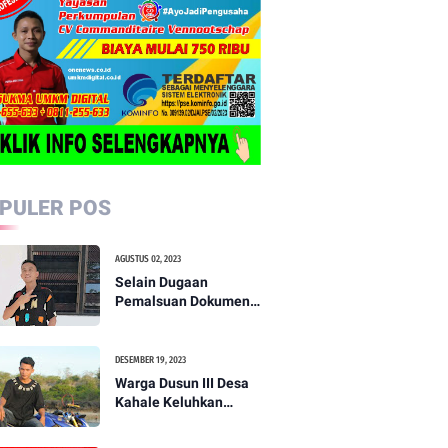
PULER POS
AGUSTUS 02, 2023
Selain Dugaan
Pemalsuan Dokumen,
Dua Oknum Kadus,
Serta Kades di Duga
Palsukan TTD
DESEMBER 19, 2023
Kadusnya?
Warga Dusun III Desa
Kahale Keluhkan
Kinerja Kadus Minta
Kepala Desa Agar